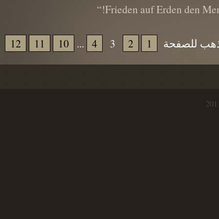
Frieden auf Erden den M
12
11
10
...
4
3
2
1
ب للصفحة